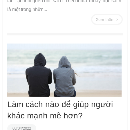
lai. Tạo thói quen đọc sách: Theo India Today, đọc sách
là một trong nhữn...
Xem thêm >
Làm cách nào để giúp người
khác mạnh mẽ hơn?
03/04/2022