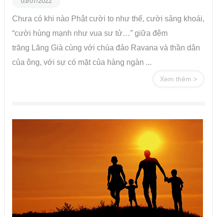
03/07/2022
Chưa có khi nào Phật cười to như thế, cười sảng khoái,
“cười hùng mạnh như vua sư tử…” giữa đêm
trăng Lăng Già cùng với chúa đảo Ravana và thần dân
của ông, với sự có mặt của hàng ngàn ...
Xem thêm >