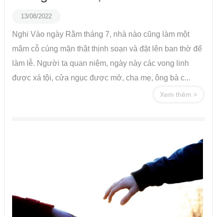
13/08/2022
Nghi Vào ngày Rằm tháng 7, nhà nào cũng làm một
mâm cỗ cúng mặn thật thịnh soạn và đặt lên ban thờ để
làm lễ. Người ta quan niệm, ngày này các vong linh
được xá tội, cửa ngục được mở, cha mẹ, ông bà c...
Xem thêm >