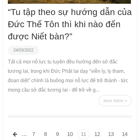
“Tu tập theo sự hướng dẫn của
Đức Thế Tôn thì khi nào đến
được Niết bàn?”
24/03/2022
Tất cả mọi nỗ lực tu luyện đều hướng đến sở đắc
tương lai, trong khi Đức Phật lại dạy “viễn ly, ly tham,
đoạn diệt” chính là buông mọi nỗ lực để trở thành - tức
mong cầu sở đắc tương lai - để trở về g...
Xem thêm >
Trang
7
8
9
10
12
13
14
…
11