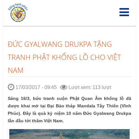
Nhảy
đến
nội
dung
ĐỨC GYALWANG DRUKPA TẶNG
TRANH PHẬT KHỔNG LỒ CHO VIỆT
NAM
17/03/2017 - 09:45
Lượt xem: 113 lượt
Sáng 16/3, bức tranh cuộn Phật Quan Âm khổng lồ đã
được khai mở tại Đại Bảo tháp Mandala Tây Thiên (Vĩnh
Phúc). Đây là quà kỷ niệm 10 năm Đức Gyalwang Drukpa
lần đầu tới thăm Việt Nam.