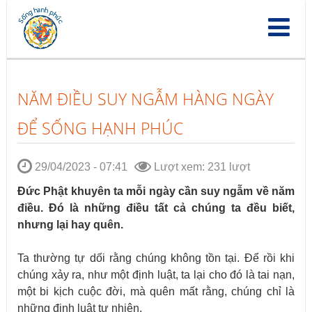
Nhảy
đến
nội
dung
NĂM ĐIỀU SUY NGẪM HÀNG NGÀY
ĐỂ SỐNG HẠNH PHÚC
29/04/2023 - 07:41
Lượt xem: 231 lượt
Đức Phật khuyên ta mỗi ngày cần suy
ngẫm
về
năm
điều. Đó
là những điều t
ất cả chúng ta đều biết
,
nhưng lại
hay
quên.
Ta thường tự dối rằng chúng không tồn tại. Để rồi khi
chúng xảy ra, như một định luật, ta lại cho đó là tai nạn,
một bi kịch cuộc đời, mà quên mất rằng, chúng chỉ là
những định luật tự nhiên.