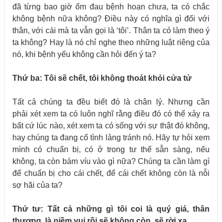
đã từng bao giờ ốm đau bệnh hoạn chưa, ta có chắc
không bệnh nữa không? Điều này có nghĩa gì đối với
thân, với cái mà ta vẫn gọi là ‘tôi’. Thân ta có làm theo ý
ta không? Hay là nó chỉ nghe theo những luật riêng của
nó, khi bệnh yếu không cần hỏi đến ý ta?
Thứ ba: Tôi sẽ chết, tôi không thoát khỏi cửa tử
Tất cả chúng ta đều biết đó là chân lý. Nhưng cần
phải xét xem ta có luôn nghĩ rằng điều đó có thể xảy ra
bất cứ lúc nào, xét xem ta có sống với sự thật đó không,
hay chúng ta đang cố tình lảng tránh nó. Hãy tự hỏi xem
mình có chuẩn bị, có ở trong tư thế sẵn sàng, nếu
không, ta còn bám víu vào gì nữa? Chúng ta cần làm gì
để chuẩn bị cho cái chết, để cái chết không còn là nỗi
sợ hãi của ta?
Thứ tư: Tất cả những gì tôi coi là quý giá, thân
thương,
là niềm vui
rồi
sẽ không còn, sẽ rời
xa