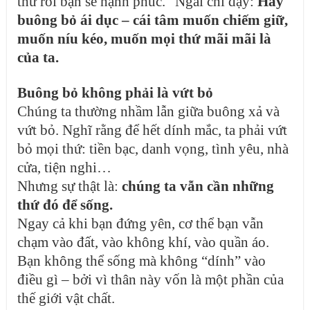
thứ rồi bạn sẽ hạnh phúc.” Ngài chỉ dạy:
Hãy
buông bỏ ái dục – cái tâm muốn chiếm giữ,
muốn níu kéo, muốn mọi thứ mãi mãi là
của ta.
Buông bỏ không phải là vứt bỏ
Chúng ta thường nhầm lẫn giữa buông xả và
vứt
bỏ. Nghĩ rằng để hết dính mắc, ta phải vứt
bỏ mọi thứ: tiền bạc, danh vọng, tình yêu, nhà
cửa, tiện nghi…
Nhưng sự thật là:
chúng ta vẫn cần những
thứ đó để sống.
Ngay cả khi bạn đứng yên, cơ thể bạn vẫn
chạm vào đất, vào không khí, vào quần áo.
Bạn không thể sống mà không “dính” vào
điều gì – bởi vì thân này vốn là một phần của
thế giới vật chất.