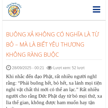
Nhảy
đến
nội
dung
BUÔNG XẢ KHÔNG CÓ NGHĨA LÀ TỪ
BỎ – MÀ LÀ BIẾT YÊU THƯƠNG
KHÔNG RÀNG BUỘC
28/09/2025 - 00:21
Lượt xem: 52 lượt
Khi nhắc đến đạo Phật, rất nhiều người nghĩ
rằng: “Phải buông hết, bỏ hết, xa lánh
mọi tiện
nghi vật chất
thì mới có thể an lạc.” Rất nhiều
người cho rằng Đức Phật dạy từ bỏ mọi thứ,
xa
lìa thế gian, không được ham muốn
hay
tận