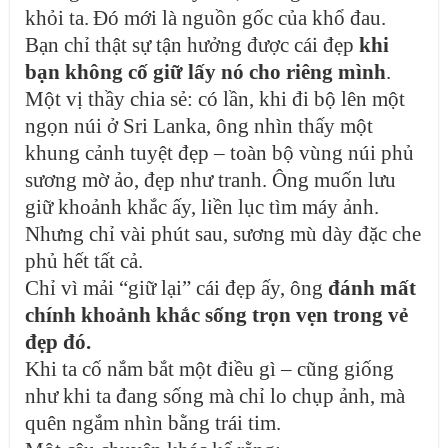
khỏi ta.
Đó mới là nguồn gốc của khổ đau.
Bạn chỉ thật sự tận hưởng được cái đẹp
khi
bạn không cố giữ lấy nó cho riêng mình
.
Một vị thầy chia sẻ: có lần, khi đi bộ lên một
ngọn núi ở Sri Lanka, ông nhìn thấy một
khung cảnh tuyệt đẹp – toàn bộ vùng núi phủ
sương mờ ảo, đẹp như tranh. Ông muốn lưu
giữ khoảnh khắc ấy, liền lục tìm máy ảnh.
Nhưng chỉ vài phút sau, sương mù dày đặc che
phủ hết tất cả.
Chỉ vì mải “giữ lại” cái đẹp ấy, ông
đánh mất
chính khoảnh khắc sống trọn vẹn trong vẻ
đẹp đó.
Khi ta cố nắm bắt một điều gì – cũng giống
như khi ta đang sống mà chỉ lo chụp ảnh, mà
quên ngắm nhìn bằng trái tim.