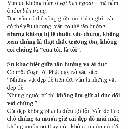
Vấn đề không nằm ở
vật
bên ngoài
– mà nằm
ở
tâm
bên trong
.
Bạn vẫn có thể sống giữa mọi tiện nghi, vẫn
có thể yêu thương, vẫn có thể tận hưởng…
nhưng không bị lệ thuộc vào chúng, không
xem chúng là
thật chắc trường tồn
, không
coi chúng là “của tôi, là tôi”.
Sự khác biệt giữa tận hưởng và ái dục
Có một đoạn lời Phật dạy rất sâu sắc:
“Những vật đẹp đẽ trên đời vẫn là những vật
đẹp đẽ.
Nhưng người trí thì
không ôm giữ ái dục đối
với chúng
.”
Cái đẹp không phải là điều tội lỗi.
Vấn đề là ở
chỗ
chúng ta muốn giữ cái đẹp đó mãi mãi
,
không muốn nó thay đổi, không muốn nó rời