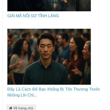
GIẢI MÃ NỖI SỢ TĨNH LẶNG
Đây Là Cách Để Bạn Không Bị Tổn Thương Trước
Những Lời Chỉ...
Về trang chủ