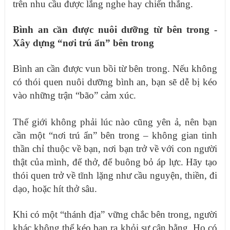
trên nhu cầu được lắng nghe hay chiến thắng.
Bình an cần được nuôi dưỡng từ bên trong -
Xây dựng “nơi trú ẩn” bên trong
Bình an cần được vun bồi từ bên trong. Nếu không
có thói quen nuôi dưỡng bình an, bạn sẽ dễ bị kéo
vào những trận “bão” cảm xúc.
Thế giới không phải lúc nào cũng yên ả, nên bạn
cần một “nơi trú ẩn” bên trong – không gian tinh
thần chỉ thuộc về bạn, nơi bạn trở về với con người
thật của mình, để thở, để buông bỏ áp lực. Hãy tạo
thói quen trở về tĩnh lặng như cầu nguyện, thiền, đi
dạo, hoặc hít thở sâu.
Khi có một “thánh địa” vững chắc bên trong, người
khác không thể kéo bạn ra khỏi sự cân bằng. Họ có