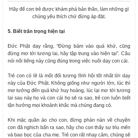
Hãy để con trẻ được khám phá bản thân, làm những gì
chúng yêu thích chứ đừng áp đặt.
5. Biết trân trọng hiện tại
Đức Phật dạy rằng, “Đừng bám vào quá khứ, cũng
đừng mơ tới tương lai, hãy tập trung vào hiện tại”. Câu
nói nổi tiếng này cũng đúng trong việc nuôi dạy con cái.
Trẻ con có lẽ là một đối tượng lĩnh hội tốt nhất lời dạy
này của Đức Phật. Không giống như người lớn, lúc thì
mơ tưởng đến quá khứ huy hoàng, lúc lại mơ tới tương
lai sau này họ và con cái họ sẽ ra sao, trẻ con luôn biết
tận hưởng mọi khoảnh khắc mà chúng đang có.
Khi mặc quần áo cho con, đừng phàn nàn về chuyện
con đã nghịch bẩn ra sao, hãy cho con thấy sự trìu mến
và bao bọc của cha mẹ. Trẻ con rất nhạy cảm, chúng sẽ