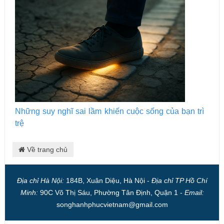
Những suy nghĩ sai lầm khiến cuộc sống của bạn trì
trệ
Về trang chủ
Địa chỉ Hà Nội:
184B, Xuân Diệu, Hà Nội -
Địa chỉ TP Hồ Chí
Minh:
90C Võ Thị Sáu, Phường Tân Định, Quận 1 -
Email:
songhanhphucvietnam@gmail.com