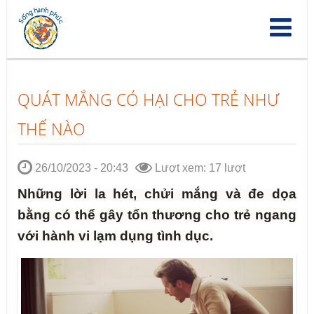
Nhảy
đến
nội
dung
QUÁT MẮNG CÓ HẠI CHO TRẺ NHƯ
THẾ NÀO
26/10/2023 - 20:43
Lượt xem: 17 lượt
Những lời la hét, chửi mắng và đe dọa
bằng có thể gây tổn thương cho trẻ ngang
với hành vi lạm dụng tình dục.