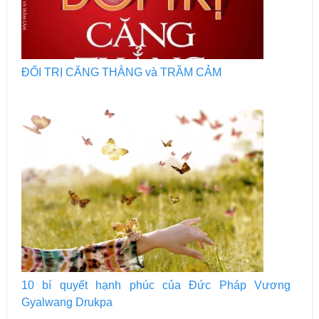
ĐỐI TRỊ CĂNG THẲNG và TRẦM CẢM
10 bí quyết hạnh phúc của Đức Pháp Vương
Gyalwang Drukpa