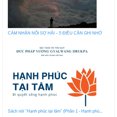
CẢM NHẬN NỖI SỢ HÃI – 5 ĐIỀU CẦN GHI NHỚ
Sách nói "Hạnh phúc tại tâm" (Phần 1 - Hạnh phú...