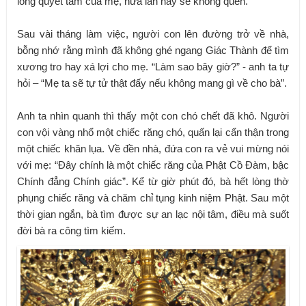
lòng quyết tâm của mẹ, hứa lần này sẽ không quên.
Sau vài tháng làm việc, người con lên đường trở về nhà,
bỗng nhớ rằng mình đã không ghé ngang Giác Thành để tìm
xương tro hay xá lợi cho mẹ. “Làm sao bây giờ?” - anh ta tự
hỏi – “Mẹ ta sẽ tự tử thật đấy nếu không mang gì về cho bà”.
Anh ta nhìn quanh thì thấy một con chó chết đã khô. Người
con vội vàng nhổ một chiếc răng chó, quấn lại cẩn thận trong
một chiếc khăn lụa. Về đền nhà, đứa con ra vẻ vui mừng nói
với mẹ: “Đây chính là một chiếc răng của Phật Cồ Đàm, bậc
Chính đẳng Chính giác”. Kể từ giờ phút đó, bà hết lòng thờ
phụng chiếc răng và chăm chỉ tụng kinh niệm Phật. Sau một
thời gian ngắn, bà tìm được sự an lạc nội tâm, điều mà suốt
đời bà ra công tìm kiếm.