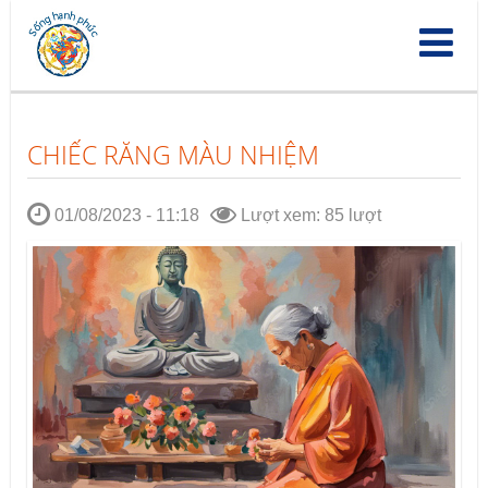
Nhảy
đến
nội
dung
CHIẾC RĂNG MÀU NHIỆM
01/08/2023 - 11:18
Lượt xem: 85 lượt