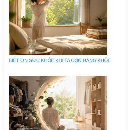
BIẾT ƠN SỨC KHỎE KHI TA CÒN ĐANG KHỎE