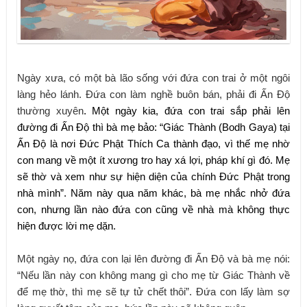
Ngày xưa, có một bà lão sống với đứa con trai ở một ngôi
làng hẻo lánh. Đứa con làm nghề buôn bán, phải đi Ấn Độ
thường xuyên
. Một ngày kia, đứa con trai sắp phải lên
đường đi Ấn Độ thì bà mẹ bảo: “Giác Thành (Bodh Gaya) tại
Ấn Độ là nơi Đức Phật Thích Ca thành đạo, vì thế mẹ nhờ
con mang về một ít xương tro hay xá lợi, pháp khí gì đó. Mẹ
sẽ thờ và xem như sự hiện diện của chính Đức Phật trong
nhà mình”. Năm này qua năm khác, bà mẹ nhắc nhở đứa
con, nhưng lần nào đứa con cũng về nhà mà không thực
hiện được lời mẹ dặn.
Một ngày nọ, đứa con lại lên đường đi Ấn Độ và bà mẹ nói:
“Nếu lần này con không mang gì cho mẹ từ Giác Thành về
để mẹ thờ, thì mẹ sẽ tự tử chết thôi”. Đứa con lấy làm sợ