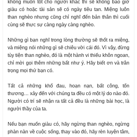
không muốn tốt cho người khác thì sẽ không bao giờ
giàu có
hoặc tài sản sẽ có ngày tiêu tan
. Miệng luôn
than nghèo nhưng cũng chỉ nghĩ đến bản thân thì cuối
cùng sẽ thực sự càng ngày càng nghèo.
Những gì bạn nghĩ trong lòng thường sẽ thốt ra miệng,
và miệng nói những gì sẽ chiêu vời cái đó. Vì vậy, đừng
tùy tiện than nghèo, đó là một hành vi thiếu khôn ngoan,
chỉ mời
gọi thêm những bất như ý
. Hãy biết ơn và trân
trọng mọi thứ bạn có.
Tất cả những khổ đau, hoạn nạn, bất công, tổn
thương… xảy đến với chúng ta đều có một lý do nào đó
.
Người có trí sẽ nhận ra tất cả đều là những bài học, là
người thầy của ta.
Nếu bạn muốn giàu có, hãy ngừng than nghèo, ngừng
phàn nàn về cuộc sống, thay vào đó
, hãy rèn luyện tâm
,