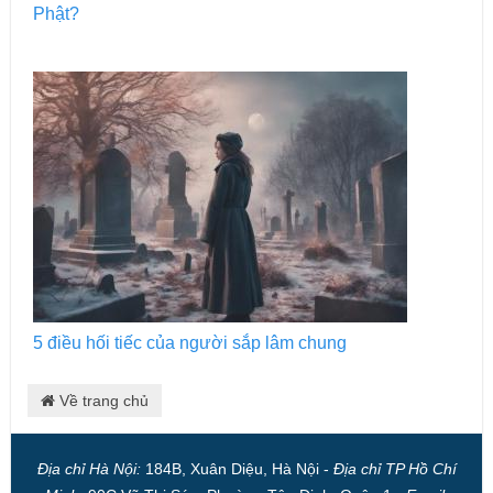
Phật?
5 điều hối tiếc của người sắp lâm chung
Về trang chủ
Địa chỉ Hà Nội:
184B, Xuân Diệu, Hà Nội -
Địa chỉ TP Hồ Chí