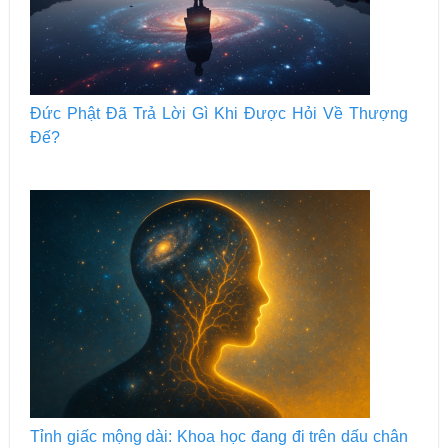
Đức Phật Đã Trả Lời Gì Khi Được Hỏi Về Thượng
Đế?
Tỉnh giấc mộng dài: Khoa học đang đi trên dấu chân