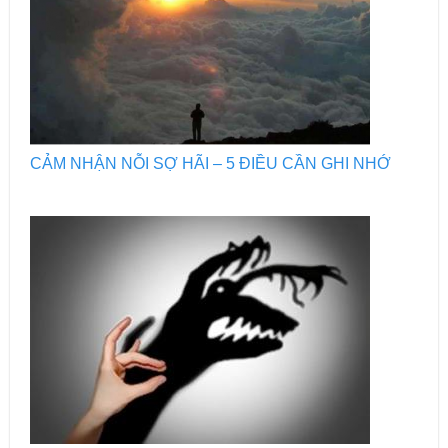
CẢM NHẬN NỖI SỢ HÃI – 5 ĐIỀU CẦN GHI NHỚ