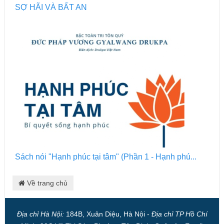
SỢ HÃI VÀ BẤT AN
Sách nói "Hạnh phúc tại tâm" (Phần 1 - Hạnh phú...
Về trang chủ
Địa chỉ Hà Nội:
184B, Xuân Diệu, Hà Nội -
Địa chỉ TP Hồ Chí