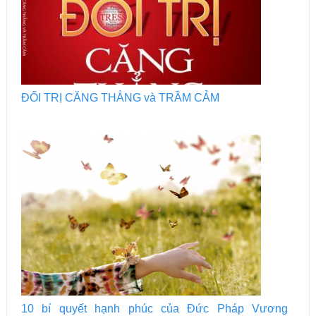
ĐỐI TRỊ CĂNG THẲNG và TRẦM CẢM
10 bí quyết hạnh phúc của Đức Pháp Vương