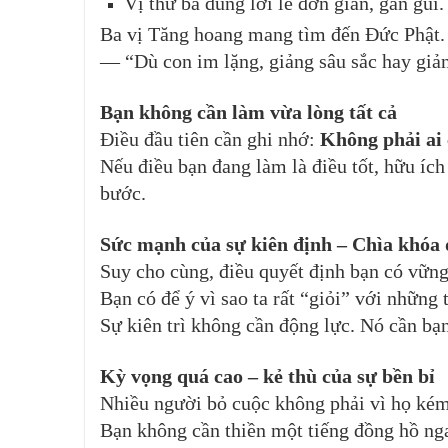
Vị thứ ba dùng lời lẽ đơn giản, gần gũi
Ba vị Tăng hoang mang tìm đến Đức Phật. 
— “Dù con im lặng, giảng sâu sắc hay giản 
Bạn không cần làm vừa lòng tất cả
Điều đầu tiên cần ghi nhớ:
Không phải ai 
Nếu điều bạn đang làm là điều tốt, hữu ích
bước.
Sức mạnh của sự kiên định – Chìa khóa 
Suy cho cùng, điều quyết định bạn có vữn
Bạn có để ý vì sao ta rất “giỏi” với những 
Sự kiên trì không cần động lực. Nó cần bạn
Kỳ vọng quá cao – kẻ thù của sự bền bỉ
Nhiều người bỏ cuộc không phải vì họ kém 
Bạn không cần thiền một tiếng đồng hồ ng