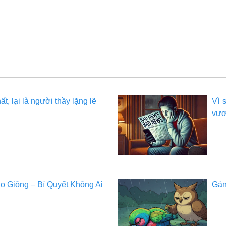
, lại là người thầy lặng lẽ
Vì 
vượt
o Giông – Bí Quyết Không Ai
Gán