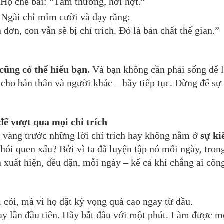
. Họ chê bai: “Tầm thường, hời hợt.”
Ngài chỉ mỉm cười và dạy rằng:
đơn, con vẫn sẽ bị chỉ trích. Đó là bản chất thế gian.”
cũng có thể hiểu bạn.
Và bạn không cần phải sống để l
 cho bản thân và người khác – hãy tiếp tục. Đừng để sự
để vượt qua mọi chỉ trích
g vàng trước những lời chỉ trích hay không nằm ở
sự ki
thói quen xấu? Bởi vì ta đã luyện tập nó mỗi ngày, trong
 xuất hiện, đều đặn, mỗi ngày – kể cả khi chẳng ai công
cỏi, mà vì họ đặt kỳ vọng quá cao ngay từ đầu.
ay lần đầu tiên. Hãy bắt đầu với một phút. Làm được m