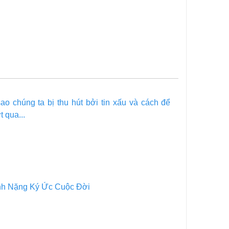
sao chúng ta bị thu hút bởi tin xấu và cách để
 qua...
h Nặng Ký Ức Cuộc Đời