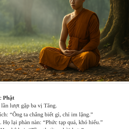
c Phật
lần lượt gặp ba vị Tăng.
rích: “Ông ta chẳng biết gì, chỉ im lặng.”
. Họ lại phàn nàn: “Phức tạp quá, khó hiểu.”