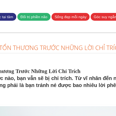
Nhảy
đến
nội
 tại tâm
Đối trị phiền não
Sống đẹp mỗi ngày
Góc suy ngẫ
dung
 TỔN THƯƠNG TRƯỚC NHỮNG LỜI CHỈ TRÍ
Thương
Trước Những Lời Chỉ Trích
 nào, bạn vẫn sẽ bị chỉ trích. Từ vĩ nhân đến 
ng phải là bạn tránh né được bao nhiêu lời ph