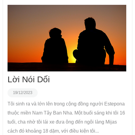
Lời Nói Dối
19/12/2023
Tôi sinh ra và lớn lên trong cộng đồng người Estepona
thuộc miền Nam Tây Ban Nha. Một buổi sáng khi tôi 16
tuổi, cha nhờ tôi lái xe đưa ông đến ngôi làng Mijas
cách đó khoảng 18 dặm, với điều kiện tôi...