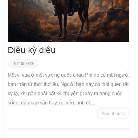
Điều kỳ diệu
10/10/2023
Một vị vua ở một vương quốc châu Phi nọ có một người
bạn thân từ thời thơ ấu. Người bạn này có thói quen rất
kỳ lạ, khi gặp phải bất kỳ chuyện gì xảy ra trong cuộc
sống, dù may mắn hay xui xẻo, anh đề...
Xem thêm >