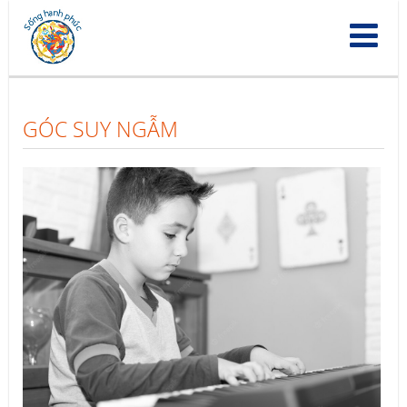
Nhảy
đến
nội
dung
GÓC SUY NGẪM