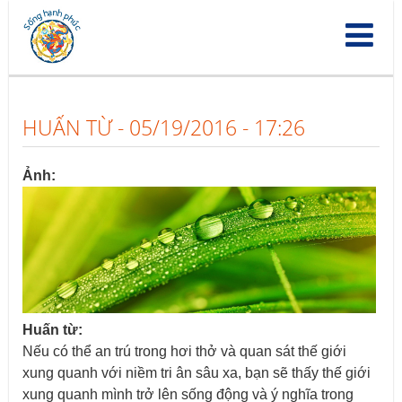
Nhảy
đến
nội
dung
HUẤN TỪ - 05/19/2016 - 17:26
Ảnh:
Huấn từ:
Nếu có thể an trú trong hơi thở và quan sát thế giới
xung quanh với niềm tri ân sâu xa, bạn sẽ thấy thế giới
xung quanh mình trở lên sống động và ý nghĩa trong