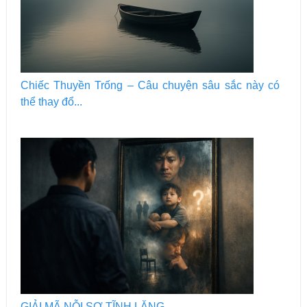
Chiếc Thuyền Trống – Câu chuyện sâu sắc này có
thể thay đổ...
GIẢI MÃ NỖI SỢ TĨNH LẶNG