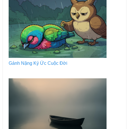
Gánh Nặng Ký Ức Cuộc Đời