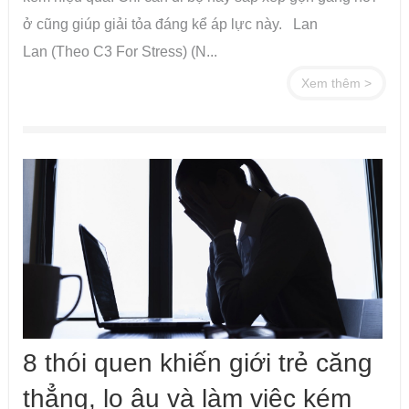
ở cũng giúp giải tỏa đáng kể áp lực này. Lan
Lan (Theo C3 For Stress) (N...
Xem thêm >
8 thói quen khiến giới trẻ căng
thẳng, lo âu và làm việc kém