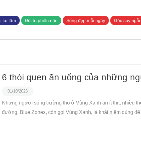
Nhảy
đến
nội
 tại tâm
Đối trị phiền não
Sống đẹp mỗi ngày
Góc suy ngẫ
dung
6 thói quen ăn uống của những ngư
01/10/2023
Những người sống trường thọ ở Vùng Xanh ăn ít thịt, nhiều thực v
đường. Blue Zones, còn gọi Vùng Xanh, là khái niệm dùng để ch