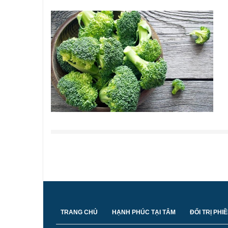
Trang
TRANG CHỦ
HẠNH PHÚC TẠI TÂM
ĐỐI TRỊ PHI