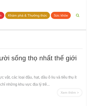
m
Khám phá & Thưởng thức
Sức khỏe
ời sống thọ nhất thế giới
ật, các loại đậu, hạt, dầu ô liu và tiêu thụ ít
ỉ những khu vực địa lý trê...
Xem thêm >