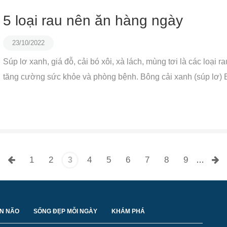
5 loại rau nên ăn hàng ngày
23/10/2022
Súp lơ xanh, giá đỗ, cải bó xôi, xà lách, mùng tơi là các loại
tăng cường sức khỏe và phòng bệnh. Bông cải xanh (súp lơ) Bô
1
2
4
5
6
7
8
9
3
…
ỀN NÃO
SỐNG ĐẸP MỖI NGÀY
KHÁM PHÁ