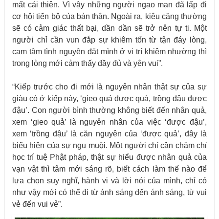
mất cái thiện. Vì vậy những người ngạo mạn đã lấp đi
cơ hội tiến bộ của bản thân. Ngoài ra, kiêu căng thường
sẽ có cảm giác thất bại, dần dần sẽ trở nên tự ti. Một
người chỉ cần vun đắp sự khiêm tốn từ tận đáy lòng,
cam tâm tình nguyện đặt mình ở vị trí khiêm nhường thì
trong lòng mới cảm thấy đầy đủ và yên vui”.
“Kiếp trước cho đi mới là nguyên nhân thật sự của sự
giàu có ở kiếp này, ‘gieo quả được quả, trồng đậu được
đậu’. Con người bình thường không biết đến nhân quả,
xem ‘gieo quả’ là nguyên nhân của việc ‘được đậu’,
xem ‘trồng đậu’ là căn nguyên của ‘được quả’, đây là
biểu hiện của sự ngu muội. Một người chỉ cần chăm chỉ
học trí tuệ Phật pháp, thật sự hiểu được nhân quả của
vạn vật thì tâm mới sáng rõ, biết cách làm thế nào để
lựa chọn suy nghĩ, hành vi và lời nói của mình, chỉ có
như vậy mới có thể đi từ ánh sáng đến ánh sáng, từ vui
vẻ đến vui vẻ”.