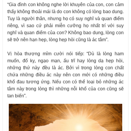
“Gia đình con không nghe lời khuyên của con, con cảm
thấy không thoải mái là do con không có lòng bao dung.
Tuy là người thân, nhưng họ có suy nghĩ và quan điểm
riêng, vì sao cứ phải miễn cưỡng họ nhất trí với suy
nghĩ và quan điểm của con? Không bao dung, lòng con
sẽ trở nên hạn hẹp, lòng hẹp hòi cũng là ác tâm”.
Vị hòa thượng mỉm cười nói tiếp: “Dù là lòng ham
muốn, đố kỵ, ngạo mạn, ấu trĩ hay lòng dạ hẹp hòi,
những thứ này đều là ác. Bởi vì trong lòng con chất
chứa những điều ác này nên con mới có những điều
khổ đau tương ứng. Nếu con có thể loại bỏ những ác
tâm này trong lòng thì những nỗi khổ của con cũng sẽ
tan biến”.