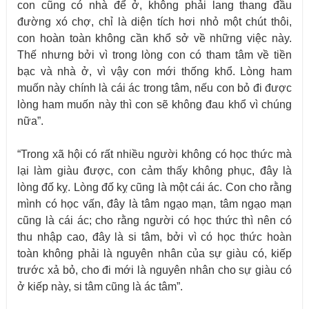
con cũng có nhà để ở, không phải lang thang đầu
đường xó chợ, chỉ là diện tích hơi nhỏ một chút thôi,
con hoàn toàn không cần khổ sở về những việc này.
Thế nhưng bởi vì trong lòng con có tham tâm về tiền
bạc và nhà ở, vì vậy con mới thống khổ. Lòng ham
muốn này chính là cái ác trong tâm, nếu con bỏ đi được
lòng ham muốn này thì con sẽ không đau khổ vì chúng
nữa”.
“Trong xã hội có rất nhiều người không có học thức mà
lại làm giàu được, con cảm thấy không phục, đây là
lòng đố kỵ. Lòng đố kỵ cũng là một cái ác. Con cho rằng
mình có học vấn, đây là tâm ngạo mạn, tâm ngạo mạn
cũng là cái ác; cho rằng người có học thức thì nên có
thu nhập cao, đây là si tâm, bởi vì có học thức hoàn
toàn không phải là nguyên nhân của sự giàu có, kiếp
trước xả bỏ, cho đi mới là nguyên nhân cho sự giàu có
ở kiếp này, si tâm cũng là ác tâm”.