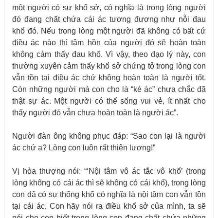
một người có sự khổ sở, có nghĩa là trong lòng người
đó đang chất chứa cái ác tương đương như nỗi đau
khổ đó. Nếu trong lòng một người đã không có bất cứ
điều ác nào thì tâm hồn của người đó sẽ hoàn toàn
không cảm thấy đau khổ. Vì vậy, theo đạo lý này, con
thường xuyên cảm thấy khổ sở chứng tỏ trong lòng con
vẫn tồn tại điều ác chứ không hoàn toàn là người tốt.
Còn những người mà con cho là “kẻ ác” chưa chắc đã
thật sự ác. Một người có thể sống vui vẻ, ít nhất cho
thấy người đó vẫn chưa hoàn toàn là người ác”.
Người đàn ông không phục đáp: “Sao con lại là người
ác chứ ạ? Lòng con luôn rất thiện lương!”
Vị hòa thượng nói: “‘Nội tâm vô ác tắc vô khổ’ (trong
lòng không có cái ác thì sẽ không có cái khổ), trong lòng
con đã có sự thống khổ có nghĩa là nội tâm con vẫn tồn
tại cái ác. Con hãy nói ra điều khổ sở của mình, ta sẽ
nói cho con biết trong lòng con đang chất chứa những