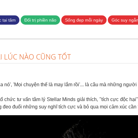
Nhảy
đến
nội
 tại tâm
Đối trị phiền não
Sống đẹp mỗi ngày
Góc suy ngẫ
dung
I LÚC NÀO CŨNG TỐT
của nó', 'Mọi chuyện thế là may lắm rồi'... là câu mà những người
ổ chức tư vấn tâm lý Stellar Minds giải thích, "tích cực độc hạ
g đeo đuổi những suy nghĩ tích cực và bỏ qua mọi cảm xúc cần th