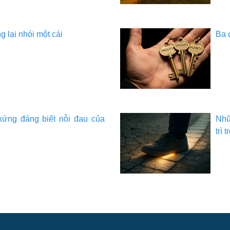
g lại nhói một cái
Ba 
xứng đáng biết nỗi đau của
Nhữ
trì t