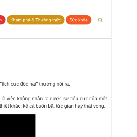
m
Khám phá & Thưởng thức
Sức khỏe
 "tích cực độc hại" thường nói ra.
i" là việc không nhận ra được sự tiêu cực của một
iết khác, kể cả buồn bã, tức giận hay thất vọng.