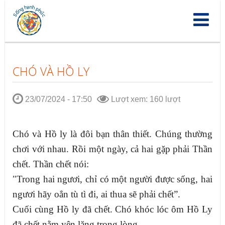
Nhảy
đến
nội
dung
CHÓ VÀ HỒ LY
23/07/2024 - 17:50
Lượt xem: 160 lượt
Chó và Hồ ly là đôi bạn thân thiết. Chúng thường
chơi với nhau. Rồi một ngày, cả hai gặp phải Thần
chết. Thần chết nói:
"Trong hai ngươi, chỉ có một người được sống, hai
ngươi hãy oẳn tù tì đi, ai thua sẽ phải chết”.
Cuối cùng Hồ ly đã chết. Chó khóc lóc ôm Hồ Ly
đã chết nằm yên lặng trong lòng.