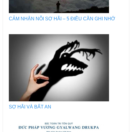
CẢM NHẬN NỖI SỢ HÃI – 5 ĐIỀU CẦN GHI NHỚ
SỢ HÃI VÀ BẤT AN