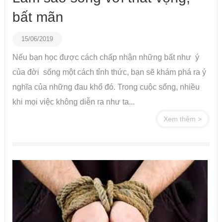
bất mãn
15/06/2019
Nếu bạn học được cách chấp nhận những bất như ý
của đời sống một cách tỉnh thức, bạn sẽ khám phá ra ý
nghĩa của những đau khổ đó. Trong cuộc sống, nhiều
khi mọi việc không diễn ra như ta...
Xem thêm >