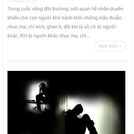
Trong cuộc sống đời thường, mối quan hệ nhân duyên
khiến cho con người khó tránh khỏi những mâu thuẫn,
nhục mạ, chỉ trích, ghen tị, đôi khi là vô cớ từ người
khác. Khi bị người khác nhục mạ, chỉ...
Xem thêm >