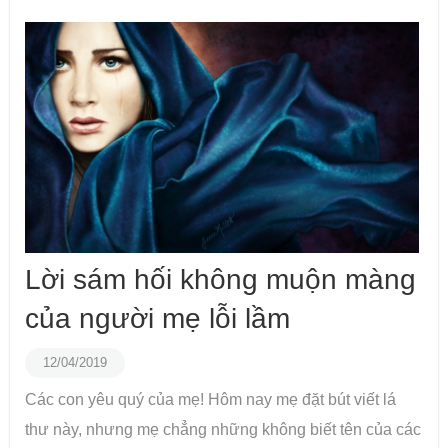
Lời sám hối không muộn màng
của người mẹ lỗi lầm
12/04/2019
Các con yêu quý của mẹ! Hôm nay mẹ đặt bút viết lá
thư này, nhưng mẹ chẳng những không biết tên của các