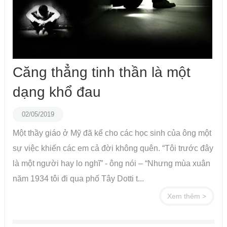
Căng thẳng tinh thần là một
dạng khổ đau
02/05/2019
Một thầy giáo ở Mỹ đã kể cho các học sinh của ông một
sự việc khiến các em cả đời không quên. “Tôi trước đây
là một người hay lo nghĩ” - ông nói – “Nhưng mùa xuân
năm 1934 tôi đi qua phố Tây Dotti t...
Xem thêm >