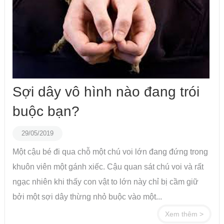
Sợi dây vô hình nào đang trói
buộc bạn?
29/05/2019
Một cậu bé đi qua chỗ một chú voi lớn đang đứng trong
khuôn viên một gánh xiếc. Cậu quan sát chú voi và rất
ngạc nhiên khi thấy con vật to lớn này chỉ bị cầm giữ
bởi một sợi dây thừng nhỏ buộc vào một...
Xem thêm >