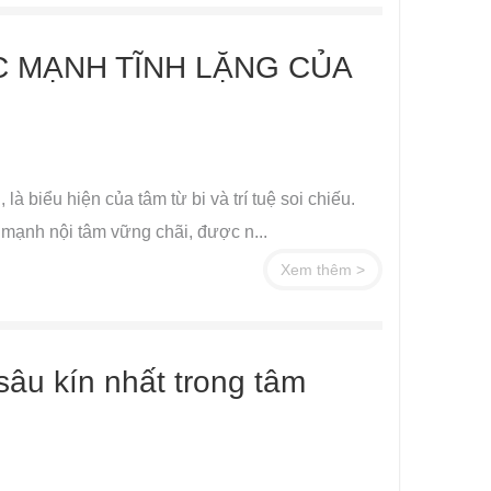
 MẠNH TĨNH LẶNG CỦA
à biểu hiện của tâm từ bi và trí tuệ soi chiếu.
mạnh nội tâm vững chãi, được n...
Xem thêm >
âu kín nhất trong tâm