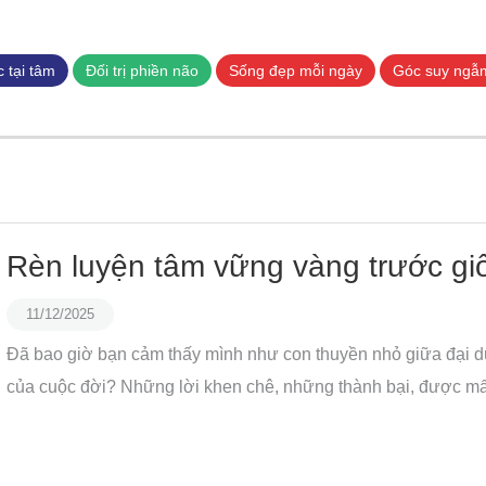
Nhảy
đến
nội
 tại tâm
Đối trị phiền não
Sống đẹp mỗi ngày
Góc suy ngẫ
dung
Rèn luyện tâm vững vàng trước giô
11/12/2025
Đã bao giờ bạn cảm thấy mình như con thuyền nhỏ giữa đại 
của cuộc đời? Những lời khen chê, những thành bại, được mất...