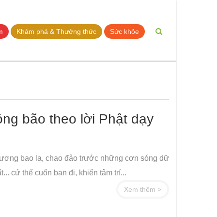
m
Khám phá & Thưởng thức
Sức khỏe
ng bão theo lời Phật dạy
dương bao la, chao đảo trước những cơn sóng dữ
 cứ thế cuốn bạn đi, khiến tâm trí...
Xem thêm >