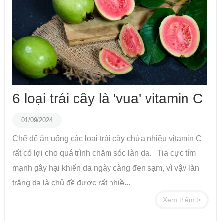
6 loại trái cây là 'vua' vitamin C
01/09/2024
Chế độ ăn uống các loại trái cây chứa nhiều vitamin C
rất có lợi cho quá trình chăm sóc làn da. Tia cực tím
mạnh gây hại khiến da ngày càng đen sạm, vì vậy làn
trắng da là chủ đề được rất nhiề...
Xem thêm >