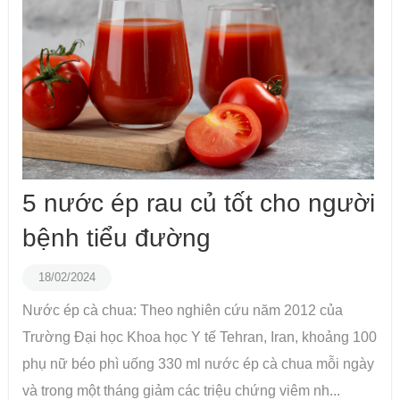
5 nước ép rau củ tốt cho người
bệnh tiểu đường
18/02/2024
Nước ép cà chua: Theo nghiên cứu năm 2012 của
Trường Đại học Khoa học Y tế Tehran, Iran, khoảng 100
phụ nữ béo phì uống 330 ml nước ép cà chua mỗi ngày
và trong một tháng giảm các triệu chứng viêm nh...